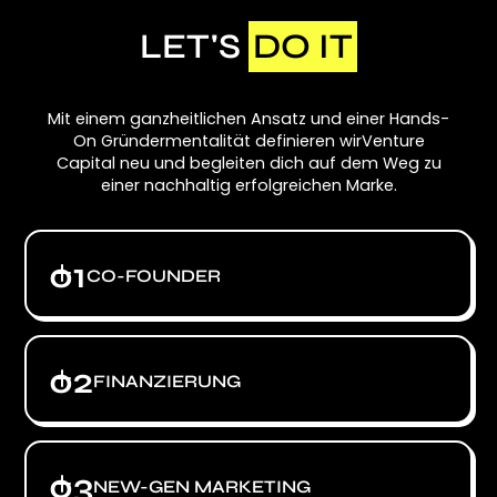
LET'S
DO IT
Mit einem ganzheitlichen Ansatz und einer Hands-
On Gründermentalität definieren wirVenture
Capital neu und begleiten dich auf dem Weg zu
einer nachhaltig erfolgreichen Marke.
01
CO-FOUNDER
Der Erfolg des Unternehmens wird zur
02
FINANZIERUNG
gemeinsamen Mission. Vergleichbar mit einem
Mitgründer arbeiten wir täglich mit Tatendrang
an deinen Zielen. Dabei geht es nicht um
Dienstleistungen, es geht um Ergebnisse und
Das Ermöglichen von Wachstumspotentialen in
03
Fortschritt, die uns entlang der
NEW-GEN MARKETING
Form von Fremdkapitalfinanzierungen ist als