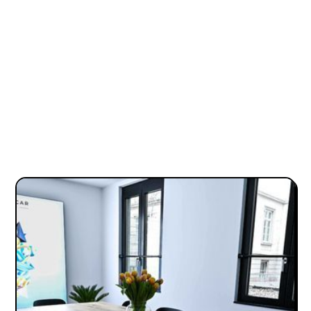
FEBRUARY 1, 2021
NEUES HEADQUARTER: PAPA OSCAR WÄCHST
UND BEZIEHT NEUES HEADQUARTER NEBEN
DER DEUTSCHEN BANK
Neues Headquarter legt Fundament für