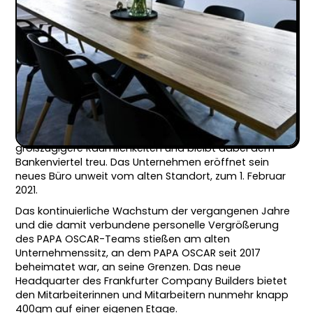
zukünftiges Wachstum und bietet Platz für
mehr als 30 Mitarbeiter
Wichtiger Schritt in Richtung „MULTIPLE brands
– ONE company“
2020 erfolgreichstes Jahr der
Unternehmensgeschichte
Frankfurt am Main, 01. Februar 2021
- PAPA OSCAR
Ventures GmbH, Deutschlands führender E-Commerce
Inkubator im Bereich Fashion & Lifestyle, bezieht
großzügigere Räumlichkeiten und bleibt dabei dem
Bankenviertel treu. Das Unternehmen eröffnet sein
neues Büro unweit vom alten Standort, zum 1. Februar
2021.
Das kontinuierliche Wachstum der vergangenen Jahre
und die damit verbundene personelle Vergrößerung
des PAPA OSCAR-Teams stießen am alten
Unternehmenssitz, an dem PAPA OSCAR seit 2017
beheimatet war, an seine Grenzen. Das neue
Headquarter des Frankfurter Company Builders bietet
den Mitarbeiterinnen und Mitarbeitern nunmehr knapp
400qm auf einer eigenen Etage.